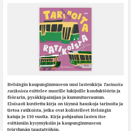
Helsingin kaupunginmuseon uusi lastenkirja
Tarinoita
ratikoista
esittelee nuorille lukijoille konduktöörin ja
föörarin, pysäkkipainijan ja kummitusvaunun.
Eloisasti kuvitettu kirja on täynnä hauskoja tarinoita ja
tietoa ratikoista, jotka ovat kolistelleet Helsingin
katuja jo 130 vuotta. Kirja pohjautuu lasten itse
esittämiin kysymyksiin ja kaupunginmuseon
työryhmän taustatyöhön.