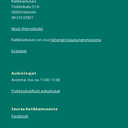
Ratikkamuseo
Töölönkatu 51 A
00250 Helsinki
09 310 23921
Muut yhteystiedot
Ratikkamuseo on osa
Helsingin kaupunginmuseota
.
Evästeet
Aukioloajat
Avoinna: ma–su 11.00–17.00
Poikkeukselliset aukioloajat
Seuraa Ratikkamuseota
Facebook