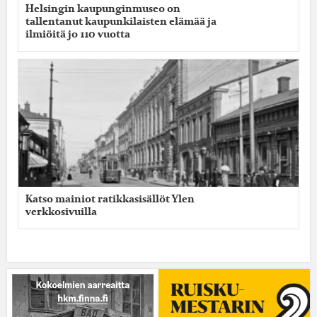
Helsingin kaupunginmuseo on
tallentanut kaupunkilaisten elämää ja
ilmiöitä jo 110 vuotta
Katso mainiot ratikkasisällöt Ylen
verkkosivuilla