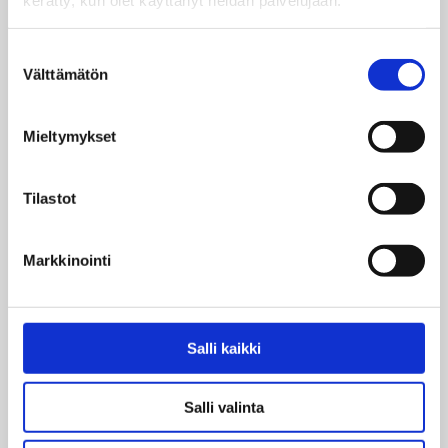
Suostumuksen
Välttämätön
valinta
Mieltymykset
Tramtastic!
Tilastot
Markkinointi
Salli kaikki
Salli valinta
Ratikkamuseo on auki joka päivä –
kattoremontista huolimatta