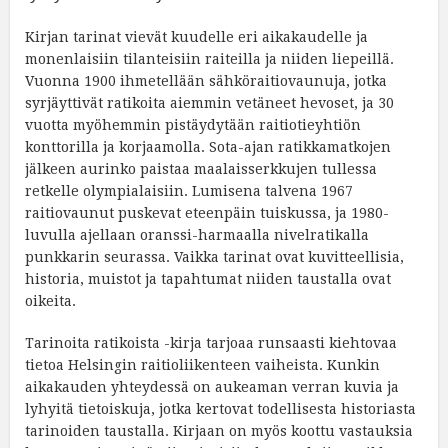
Kirjan tarinat vievät kuudelle eri aikakaudelle ja
monenlaisiin tilanteisiin raiteilla ja niiden liepeillä.
Vuonna 1900 ihmetellään sähköraitiovaunuja, jotka
syrjäyttivät ratikoita aiemmin vetäneet hevoset, ja 30
vuotta myöhemmin pistäydytään raitiotieyhtiön
konttorilla ja korjaamolla. Sota-ajan ratikkamatkojen
jälkeen aurinko paistaa maalaisserkkujen tullessa
retkelle olympialaisiin. Lumisena talvena 1967
raitiovaunut puskevat eteenpäin tuiskussa, ja 1980-
luvulla ajellaan oranssi-harmaalla nivelratikalla
punkkarin seurassa. Vaikka tarinat ovat kuvitteellisia,
historia, muistot ja tapahtumat niiden taustalla ovat
oikeita.
Tarinoita ratikoista -kirja tarjoaa runsaasti kiehtovaa
tietoa Helsingin raitioliikenteen vaiheista. Kunkin
aikakauden yhteydessä on aukeaman verran kuvia ja
lyhyitä tietoiskuja, jotka kertovat todellisesta historiasta
tarinoiden taustalla. Kirjaan on myös koottu vastauksia