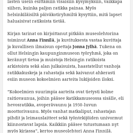
lasten usein esittämiin visaisiin kysymyksiin, vaikkapa
siihen, kuinka paljon ratikka painaa. Myös
helsinkiläisiltä päiväkotiryhmiltä kysyttiin, mitä lapset
haluaisivat ratikoista tietää.
Kirjan tarinat on kirjoittanut pitkään museolehtorina
toiminut
Anna Finnilä
, ja kuvituksesta vastaa kuvittaja
ja kuvallisen ilmaisun opettaja
Jonna Jylhä
. Tukena on
ollut Helsingin kaupunginmuseon työryhmä, joka on
kerännyt tietoa ja muistoja Helsingin ratikoista
arkistoista sekä alan julkaisuista, haastatellut vanhoja
ratikkakuskeja ja rahastajia sekä kaivanut ahkerasti
esiin museon kokoelmien aarteita lukijoiden iloksi.
”Kokoelmien suurimpia aarteita ovat tietysti kolme
raitiovaunua, joihin pääsee Ratikkamuseossa sisälle, eli
hevosratikka, avoperävaunu ja 1950-luvun
moottorivaunu. Myös vanhat matkaliput, rahastajan
pihdit ja leimauslaitteet sekä työntekijöiden univormut
kiinnostavat lapsia. Kaikkiin pääsee tutustumaan nyt
myös kirjassa”, kertoo museolehtori Anna Finnilä.