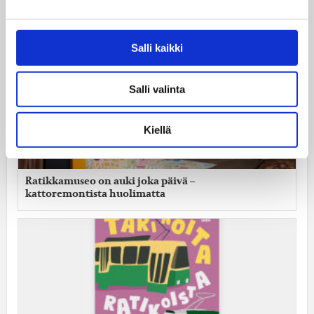
Tramtastic!
Salli kaikki
Salli valinta
Kiellä
Ratikkamuseo on auki joka päivä –
kattoremontista huolimatta