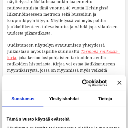
näyttelyssä näkökulmaa onkin laajennettu
raitiovaunuista tänä vuonna 40 vuotta Helsingissä
liikennöineeseen metroon sekä busseihin ja
kaupunkipyöräilyyn. Näyttelyssä voi myös pohtia
joukkoliikenteen tulevaisuutta ja nähdä jopa vilauksen
uudesta pikaratikasta.
Uudistuneen näyttelyn avautumisen yhteydessä
julkaistaan myös lapsille suunnattu
Tarinoita ratikoista
-
kirja
, joka kertoo tosipohjaisten tarinoiden avulla
ratikoiden historiasta. Kirjaa voi ostaa Ratikkamuseon
myyntikärrystä, jossa on myynnissä myös veikeitä
lahjoja pienille ja isoille ratikankuljettajille.
Ratikkamuseo sijaitsee Helsingin Töölössä. Ennen
sähköratikoiden aikaa, 1800-luvun lopulla, Ruusulan
Suostumus
Yksityiskohdat
Tietoja
huvila-alueella oli hevostallit ratikkahevosineen sekä
vaunuvaja, pesutupa, öljyvarasto ja satulaverstas.
Sähköraitiotieliikenteen alkaminen merkitsi alueen
Tämä sivusto käyttää evästeitä
muuttumista uudenaikaiseksi hallialueeksi. Vuonna
1900 valmistui vaunuhalli, nykyinen Ratikkamuseo, joka
Käytämme evästeitä tarjoamamme sisällön ja mainosten