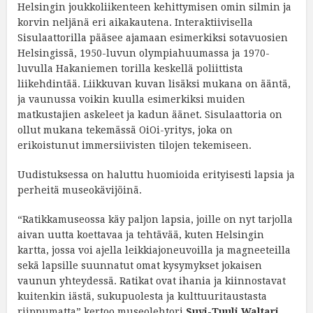
Helsingin joukkoliikenteen kehittymisen omin silmin ja
korvin neljänä eri aikakautena. Interaktiivisella
Sisulaattorilla pääsee ajamaan esimerkiksi sotavuosien
Helsingissä, 1950-luvun olympiahuumassa ja 1970-
luvulla Hakaniemen torilla keskellä poliittista
liikehdintää. Liikkuvan kuvan lisäksi mukana on ääntä,
ja vaunussa voikin kuulla esimerkiksi muiden
matkustajien askeleet ja kadun äänet. Sisulaattoria on
ollut mukana tekemässä OiOi-yritys, joka on
erikoistunut immersiivisten tilojen tekemiseen.
Uudistuksessa on haluttu huomioida erityisesti lapsia ja
perheitä museokävijöinä.
“Ratikkamuseossa käy paljon lapsia, joille on nyt tarjolla
aivan uutta koettavaa ja tehtävää, kuten Helsingin
kartta, jossa voi ajella leikkiajoneuvoilla ja magneeteilla
sekä lapsille suunnatut omat kysymykset jokaisen
vaunun yhteydessä. Ratikat ovat ihania ja kiinnostavat
kuitenkin iästä, sukupuolesta ja kulttuuritaustasta
riippumatta” kertoo museolehtori
Suvi-Tuuli Waltari
,