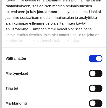
on arkkitehti
Valdemar Aspelinin
suunnittelema.
räätälöimiseen, sosiaalisen median ominaisuuksien
Museona rakennus on toiminut vuodesta 1993.
tukemiseen ja kävijämäärämme analysoimiseen. Lisäksi
Ratikkamuseon yhteydessä toimii Kulttuuritehdas
jaamme sosiaalisen median, mainosalan ja analytiikka-
Korjaamo.
alan kumppaneillemme tietoja siitä, miten käytät
sivustoamme. Kumppanimme voivat yhdistää näitä
Kuva: Ratikkamuseon uusi vetonaula on vuosina 1941–
tietoja muihin tietoihin, joita olet antanut heille tai joita on
1979 käytössä olleeseen Sisu-moottorivaunuun
kerätty, kun olet käyttänyt heidän palvelujaan.
rakennettu Sisulaattori-simulaatio, joka vie kuvan ja
äänen avulla Helsingin historiaan.
Maija Astikainen / Helsingin kaupunginmuseo
Suostumuksen
Välttämätön
valinta
Julkaistu:
17.3.2022

Mieltymykset
Tilastot
Markkinointi