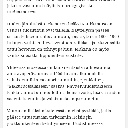
joka on vastannut näyttelyn pedagogisesta
uudistamisesta.
Uuden jännittävän tekemisen lisäksi Ratikkamuseon
vanhat suosikitkin ovat tallella. Näyttelyssä pääsee
sisään kolmeen raitiovaunuun, joista yksi on 1800–1900-
lukujen vaihteen hevosvetoinen ratikka – ja takavuosilta
tuttu hevonen on tehnyt paluun. Mukana on myös
vanha suosikki, lippujenleimauslaite.
Yhteensä museossa on kuusi erilaista raitiovaunua,
aina avoperävaunusta 1900-luvun alkupuolella
valmistettuihin moottorivaunuihin, ”Jenkkiin” ja
”Pikkuruotsalaiseen” saakka. Näyttelyuudistuksessa
kaikki vaunut on huollettu ja konservoitu, lisäksi niiden
saavutettavuutta ja valaistusta on parannettu.
Vaunujen lisäksi näyttelyssä on viisi pysäkkiä, joilla
pääsee tutustumaan tarkemmin Helsingin
joukkoliikenteen kehittymiseen. Uudistuneessa