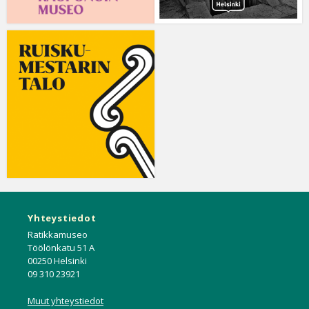
Yhteystiedot
Ratikkamuseo
Töölönkatu 51 A
00250 Helsinki
09 310 23921
Muut yhteystiedot