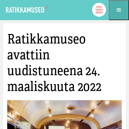
Siirry sisältöön
Ratikkamuseo
avattiin
uudistuneena 24.
maaliskuuta 2022