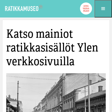
Siirry sisältöön
Katso mainiot
ratikkasisällöt Ylen
verkkosivuilla