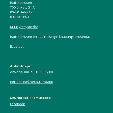
Ratikkamuseo
Töölönkatu 51 A
00250 Helsinki
09 310 23921
Muut yhteystiedot
Ratikkamuseo on osa
Helsingin kaupunginmuseota
.
Evästeet
Aukioloajat
Avoinna: ma–su 11.00–17.00
Poikkeukselliset aukioloajat
Seuraa Ratikkamuseota
Facebook