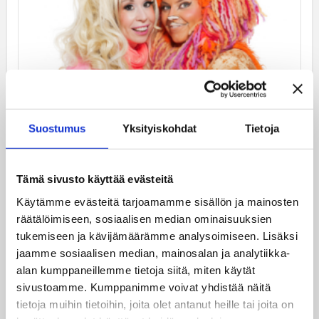
Tramtastic!
Suostumus
Yksityiskohdat
Tietoja
Tämä sivusto käyttää evästeitä
Käytämme evästeitä tarjoamamme sisällön ja mainosten
räätälöimiseen, sosiaalisen median ominaisuuksien
tukemiseen ja kävijämäärämme analysoimiseen. Lisäksi
jaamme sosiaalisen median, mainosalan ja analytiikka-
Ratikkamuseo on auki joka päivä –
alan kumppaneillemme tietoja siitä, miten käytät
kattoremontista huolimatta
sivustoamme. Kumppanimme voivat yhdistää näitä
tietoja muihin tietoihin, joita olet antanut heille tai joita on