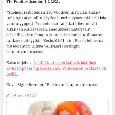
Yle Puoli seitsemän 1.2.2021:
“Suomen raitioteiden 130-vuotisen historian aikana
Helsingissä on ollut käytössä useita kymmeniä erilaisia
vaunutyyppejä. Prameimmat raitsikat liikennöivät
aikanaan Kulosaareen. Laadukkaat materiaalit,
kristalliset kattolamput ja tupakkasalonki. Kulosaaren
ratikassa oli tyyliä!” Kesto: 03:01 min. Haastateltavana
museolehtori Hilkka Vallisaari Helsingin
kaupunginmuseosta.
Katso ohjelma:
Laadukkaat materiaalit, kristalliset
kattolamput ja tupakkasalonki. Kulosaaren ratikassa oli
tyyliä!
Kuva: Signe Brander / Helsingin kaupunginmuseo
Julkaistu:
7.4.2021
