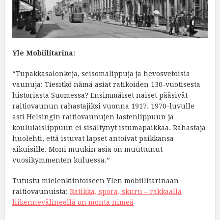
Yle Mobiilitarina:
“Tupakkasalonkeja, seisomalippuja ja hevosvetoisia
vaunuja: Tiesitkö nämä asiat ratikoiden 130-vuotisesta
historiasta Suomessa? Ensimmäiset naiset pääsivät
raitiovaunun rahastajiksi vuonna 1917. 1970-luvulle
asti Helsingin raitiovaunujen lastenlippuun ja
koululaislippuun ei sisältynyt istumapaikkaa. Rahastaja
huolehti, että istuvat lapset antoivat paikkansa
aikuisille. Moni muukin asia on muuttunut
vuosikymmenten kuluessa.”
Tutustu mielenkiintoiseen Ylen mobiilitarinaan
raitiovaunuista:
Ratikka, spora, skuru – rakkaalla
liikennevälineellä on monta nimeä