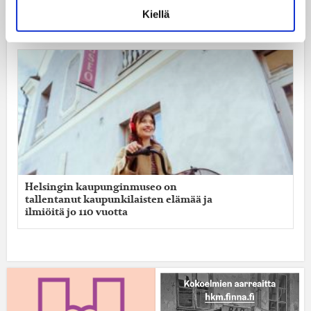
faktan ja fiktion avulla helpotusta
lasten ratikoita koskevaan
Kiellä
tiedonjanoon
Helsingin kaupunginmuseo on
tallentanut kaupunkilaisten elämää ja
ilmiöitä jo 110 vuotta