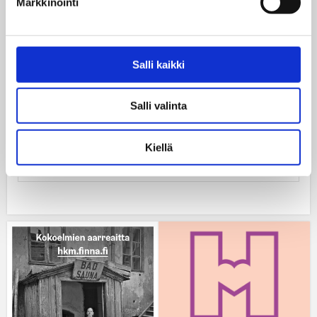
Markkinointi
Salli kaikki
Salli valinta
Helsingin kaupunginmuseo on
Kiellä
tallentanut kaupunkilaisten elämää ja
ilmiöitä jo 110 vuotta