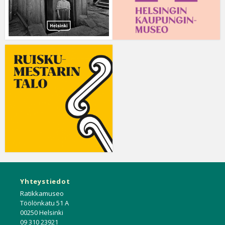
Yhteystiedot
Ratikkamuseo
Töölönkatu 51 A
00250 Helsinki
09 310 23921