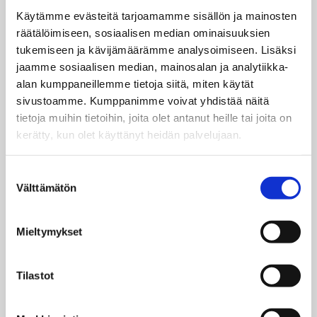
Käytämme evästeitä tarjoamamme sisällön ja mainosten
räätälöimiseen, sosiaalisen median ominaisuuksien
tukemiseen ja kävijämäärämme analysoimiseen. Lisäksi
jaamme sosiaalisen median, mainosalan ja analytiikka-
Ratikkamuseo avattiin uudistuneena
alan kumppaneillemme tietoja siitä, miten käytät
24. maaliskuuta 2022
sivustoamme. Kumppanimme voivat yhdistää näitä
tietoja muihin tietoihin, joita olet antanut heille tai joita on
kerätty, kun olet käyttänyt heidän palvelujaan.
Suostumuksen
Välttämätön
valinta
Mieltymykset
Tarinoita ratikoista -kirja tarjoaa
faktan ja fiktion avulla helpotusta
Tilastot
lasten ratikoita koskevaan
tiedonjanoon