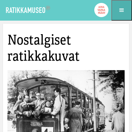
Siirry sisältöön
Nostalgiset
ratikkakuvat