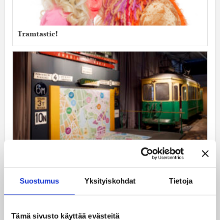
Tramtastic!
Ratikkamuseo on auki joka päivä –
kattoremontista huolimatta
Suostumus
Yksityiskohdat
Tietoja
Tämä sivusto käyttää evästeitä