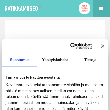
Siirry sisältöön
Ratikkamuseo on auki joka päivä – kattoremontista
huolimatta
Yleinen
Julkaistu: 3.7.2023


Suostumus
Yksityiskohdat
Tietoja
Ratikkamuseon ja Kulttuuritehdas Korjaamon
vesikaton korjaustyöt ovat käynnissä. Työmaa ei
vaikuta museon toimintaan ja olemme auki joka
Tämä sivusto käyttää evästeitä
päivä klo 11–17. […]
Käytämme evästeitä tarjoamamme sisällön ja mainosten
räätälöimiseen, sosiaalisen median ominaisuuksien
tukemiseen ja kävijämäärämme analysoimiseen. Lisäksi
Avainsanapilvi
jaamme sosiaalisen median, mainosalan ja analytiikka-
alan kumppaneillemme tietoja siitä, miten käytät
Ratikkamuseo
Remontti
tramtastic