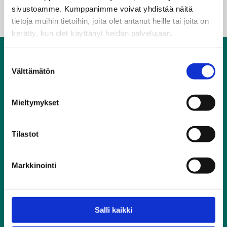
sivustoamme. Kumppanimme voivat yhdistää näitä
tietoja muihin tietoihin, joita olet antanut heille tai joita on
kerätty, kun olet käyttänyt heidän palvelujaan.
Yhteystiedot
Suostumuksen
Ratikkamuseo
Välttämätön
valinta
Töölönkatu 51 A
00250 Helsinki
09 310 23921
Mieltymykset
Muut yhteystiedot
Tilastot
Ratikkamuseo on osa
Helsingin kaupunginmuseota
.
Evästeet
Markkinointi
Aukioloajat
Avoinna: ma–su 11.00–17.00
Salli kaikki