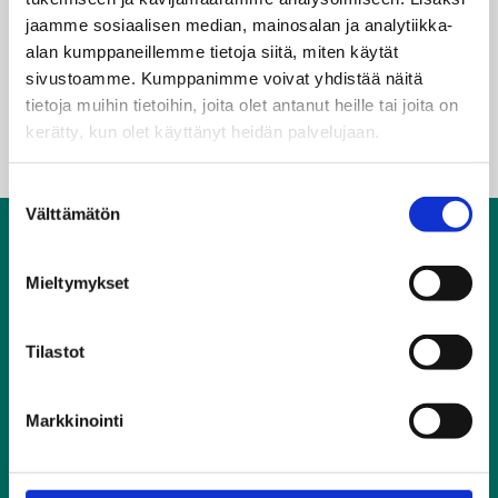
jaamme sosiaalisen median, mainosalan ja analytiikka-
alan kumppaneillemme tietoja siitä, miten käytät
Avainsanapilvi
sivustoamme. Kumppanimme voivat yhdistää näitä
tietoja muihin tietoihin, joita olet antanut heille tai joita on
Ratikkamuseo
Remontti
tramtastic
kerätty, kun olet käyttänyt heidän palvelujaan.
Suostumuksen
Välttämätön
valinta
Yhteystiedot
Ratikkamuseo
Mieltymykset
Töölönkatu 51 A
00250 Helsinki
09 310 23921
Tilastot
Muut yhteystiedot
Ratikkamuseo on osa
Helsingin kaupunginmuseota
.
Markkinointi
Evästeet