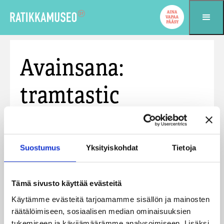
Siirry sisältöön
Avainsana:
tramtastic
Tramtastic!
Suostumus
Yksityiskohdat
Tietoja
Yleinen
Julkaistu: 29.8.2023


Tervetuloa Ratikkamuseon iloiseen
lastentapahtumaan lauantaina 23.9.! Vaunusalin
Tämä sivusto käyttää evästeitä
lavalla esiintyvät Mimi ja Kuku sekä lapsiyleisön
Käytämme evästeitä tarjoamamme sisällön ja mainosten
ehdotusten pohjalta teatteria ja laulua improvisoiva
räätälöimiseen, sosiaalisen median ominaisuuksien
[…]
tukemiseen ja kävijämäärämme analysoimiseen. Lisäksi