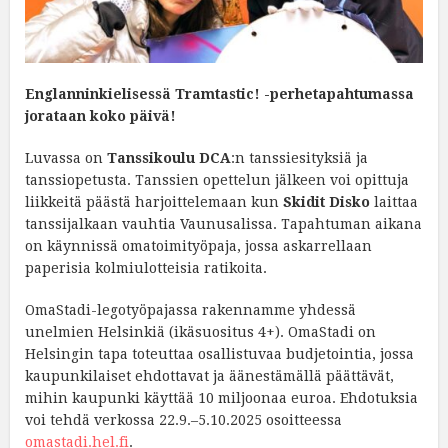
Englanninkielisessä Tramtastic! -perhetapahtumassa
jorataan koko päivä!
Luvassa on
Tanssikoulu DCA
:n tanssiesityksiä ja
tanssiopetusta. Tanssien opettelun jälkeen voi opittuja
liikkeitä päästä harjoittelemaan kun
Skidit Disko
laittaa
tanssijalkaan vauhtia Vaunusalissa. Tapahtuman aikana
on käynnissä omatoimityöpaja, jossa askarrellaan
paperisia kolmiulotteisia ratikoita.
OmaStadi-legotyöpajassa rakennamme yhdessä
unelmien Helsinkiä (ikäsuositus 4+). OmaStadi on
Helsingin tapa toteuttaa osallistuvaa budjetointia, jossa
kaupunkilaiset ehdottavat ja äänestämällä päättävät,
mihin kaupunki käyttää 10 miljoonaa euroa. Ehdotuksia
voi tehdä verkossa 22.9.–5.10.2025 osoitteessa
omastadi.hel.fi
.