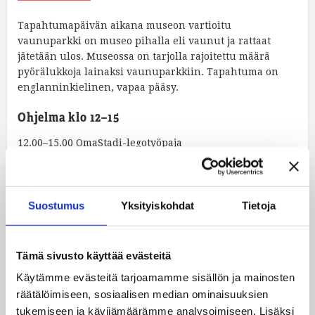
Tapahtumapäivän aikana museon vartioitu
vaunuparkki on museo pihalla eli vaunut ja rattaat
jätetään ulos. Museossa on tarjolla rajoitettu määrä
pyörälukkoja lainaksi vaunuparkkiin. Tapahtuma on
englanninkielinen, vapaa pääsy.
Ohjelma klo 12–15
12.00–15.00 OmaStadi-legotyöpaja
12.00–12.40 DCA tanssiesitys ja tanssikoulu
13.00–13.30 Skidit Disko goes Tramtastic!
13.30–14.10 DCA tanssiesitys ja tanssikoulu
14.30–15.00 Skidit Disko goes Tramtastic!
Suostumus
Yksityiskohdat
Tietoja
11.00–16 omatoimityöpaja Build-A-Tram
Tämä sivusto käyttää evästeitä
Käytämme evästeitä tarjoamamme sisällön ja mainosten
räätälöimiseen, sosiaalisen median ominaisuuksien
tukemiseen ja kävijämäärämme analysoimiseen. Lisäksi