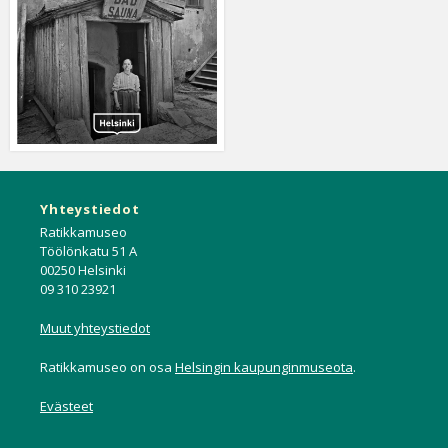
Yhteystiedot
Ratikkamuseo
Töölönkatu 51 A
00250 Helsinki
09 310 23921
Muut yhteystiedot
Ratikkamuseo on osa
Helsingin kaupunginmuseota
.
Evästeet