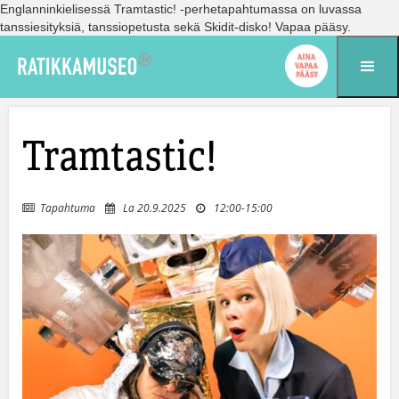
Englanninkielisessä Tramtastic! -perhetapahtumassa on luvassa
tanssiesityksiä, tanssiopetusta sekä Skidit-disko! Vapaa pääsy.
Siirry sisältöön
Tramtastic!
Tapahtuma
La 20.9.2025
12:00
-
15:00


