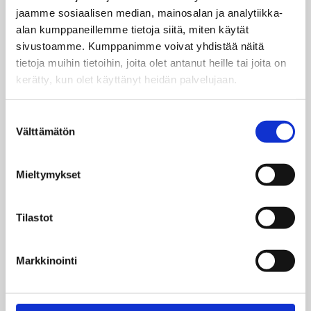
jaamme sosiaalisen median, mainosalan ja analytiikka-
alan kumppaneillemme tietoja siitä, miten käytät
sivustoamme. Kumppanimme voivat yhdistää näitä
tietoja muihin tietoihin, joita olet antanut heille tai joita on
kerätty, kun olet käyttänyt heidän palvelujaan.
Tule mukaan nauttimaan Tanssikoulu DCA:n
Suostumuksen
tanssiesityksistä ja opettele hauskoja tansseja
Välttämätön
valinta
Ratikkamuseossa! Kuva: Tanssikoulu DCA.
Mieltymykset
Tilastot
Markkinointi