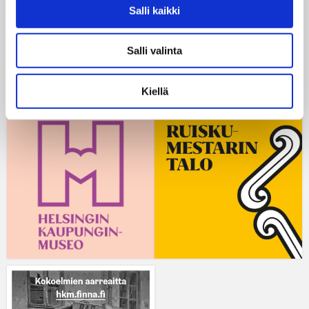
Salli kaikki
Tapahtuman aikana on käynnissä omatoimityöpaja,
jossa askarrellaan paperisia kolmiulotteisia ratikoita.
Salli valinta
Kuva: Helsingin kaupunginmuseo.
Julkaistu:
27.6.2025

Kiellä